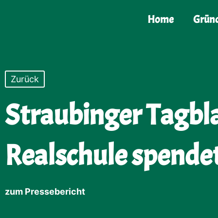
Zum
Inhalt
Home
Grün
springen
Zurück
Straubinger Tagbla
Realschule spende
zum Pressebericht