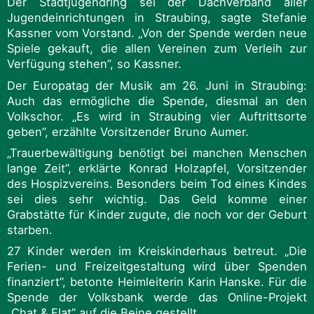
Der Stadtjugendring sei der Dachverband aller
Jugendeinrichtungen in Straubing, sagte Stefanie
Kassner vom Vorstand. „Von der Spende werden neue
Spiele gekauft, die allen Vereinen zum Verleih zur
Verfügung stehen”, so Kassner.
Der Europatag der Musik am 26. Juni in Straubing:
Auch das ermögliche die Spende, diesmal an den
Volkschor. „Es wird in Straubing vier Auftrittsorte
geben”, erzählte Vorsitzender Bruno Aumer.
„Trauerbewältigung benötigt bei manchen Menschen
lange Zeit”, erklärte Konrad Holzapfel, Vorsitzender
des Hospizvereins. Besonders beim Tod eines Kindes
sei dies sehr wichtig. Das Geld komme einer
Grabstätte für Kinder zugute, die noch vor der Geburt
starben.
27 Kinder werden im Kreiskinderhaus betreut. „Die
Ferien- und Freizeitgestaltung wird über Spenden
finanziert”, betonte Heimleiterin Karin Hanske. Für die
Spende der Volksbank werde das Online-Projekt
„Chat & Flat” auf die Beine gestellt.